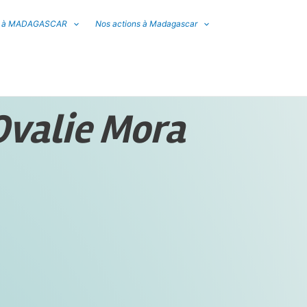
s à MADAGASCAR
Nos actions à Madagascar
Ovalie Mora