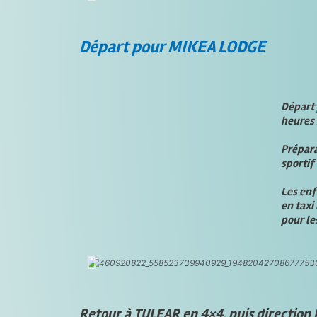
Départ pour MIKEA LODGE
Départ 
heures 
Prépara
sportif 
Les enf
en taxi
pour le
Retour à TULEAR en 4×4, puis directio