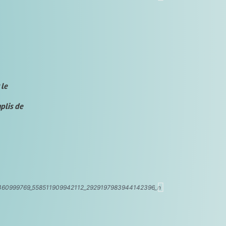
 le
plis de