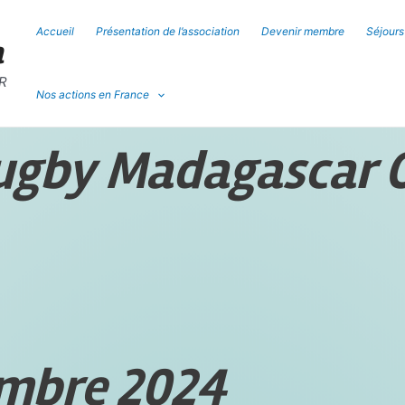
Accueil
Présentation de l’association
Devenir membre
Séjour
a
R
Nos actions en France
rugby Madagascar 
mbre 2024