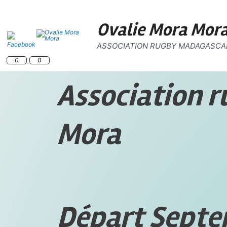
Aller
au
Ovalie Mora Mor
contenu
ASSOCIATION RUGBY MADAGASCA
0
0
Association 
Mora
Départ Septe