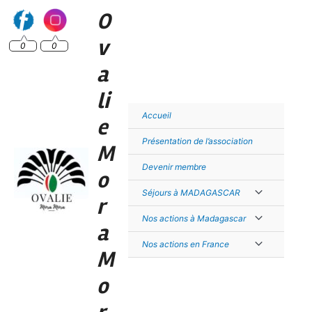
Aller
O
au
contenu
v
0
0
a
li
Accueil
e
Présentation de l’association
M
Devenir membre
o
Permutateur
Séjours à MADAGASCAR
r
de
Permutateur
Nos actions à Madagascar
a
Menu
de
Permutateur
Nos actions en France
M
Menu
de
o
Menu